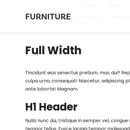
Home
Home
Pages
Page La
Full Width
Tincidunt eius senectus pretium, mus, dui? Rep
culpa urna, consequat! Nascetur, adipiscing pla
ante lobortis! Magnam.
H1 Header
Nulla nunc dui, tristique in semper vel, congue 
tempor tellus. Fusce lacinia tempor malesuad