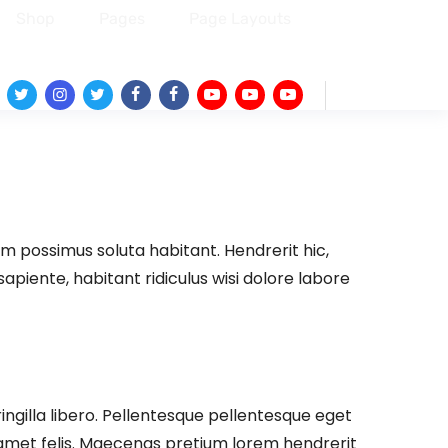
Shop
Pages
Page Layouts
Twitter
Instagram
Twitter
Facebook
Facebook
Youtube
Youtube
Youtube
um possimus soluta habitant. Hendrerit hic,
apiente, habitant ridiculus wisi dolore labore
fringilla libero. Pellentesque pellentesque eget
 amet felis. Maecenas pretium lorem hendrerit