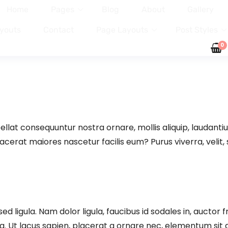
Home
Pages
Blog
About
Gallery
youts
Contact
Page Layouts
Post Styles
0
ellat consequuntur nostra ornare, mollis aliquip, laudanti
cerat maiores nascetur facilis eum? Purus viverra, velit, s
sed ligula. Nam dolor ligula, faucibus id sodales in, auctor 
a. Ut lacus sapien, placerat a ornare nec, elementum sit