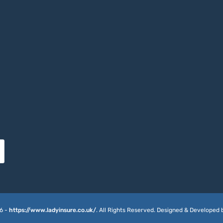
6 -
https://www.ladyinsure.co.uk/
. All Rights Reserved. Designed & Developed