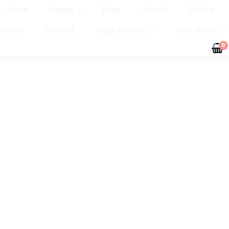
Home
Pages
Blog
About
Gallery
youts
Contact
Page Layouts
Post Styles
0
Condition For All-Around
Fitness