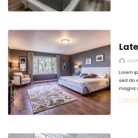
Lat
EOUH
Lorem ip
sed do e
magna a
CONTINU