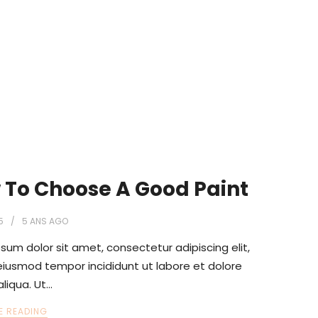
 To Choose A Good Paint
5
5 ANS
AGO
sum dolor sit amet, consectetur adipiscing elit,
iusmod tempor incididunt ut labore et dolore
liqua. Ut…
E READING