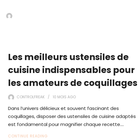
EOUH5
6 ANS
AGO
ACROBATICS
Les meilleurs ustensiles de
cuisine indispensables pour
les amateurs de coquillages
CONTROLFREAK
10 MOIS
AGO
Dans l’univers délicieux et souvent fascinant des
coquillages, disposer des ustensiles de cuisine adaptés
est fondamental pour magnifier chaque recette.…
CONTINUE READING