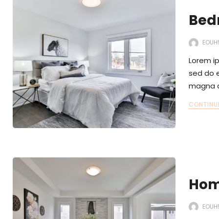
Bed
EOUH
Lorem ip
sed do e
magna a
CONTINU
Hom
EOUH