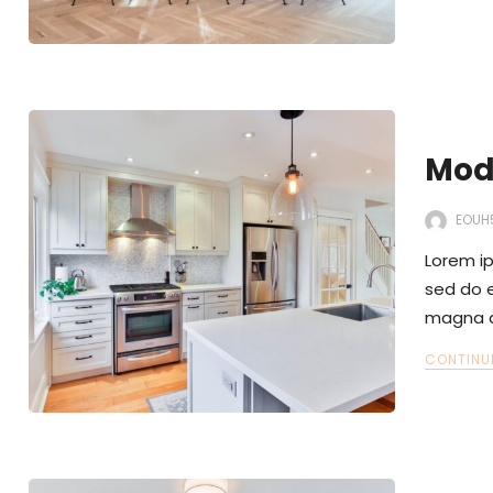
Mod
EOUH
Lorem ip
sed do e
magna a
CONTINU