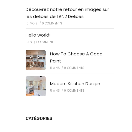
Découvrez notre retour en images sur
les délices de LAN2 Délices
10 MOIS
/
0 COMMENTS
Hello world!
1 AN
/
1 COMMENT
How To Choose A Good
Paint
5 ANS
/
0 COMMENTS
Modern Kitchen Design
5 ANS
/
0 COMMENTS
CATÉGORIES