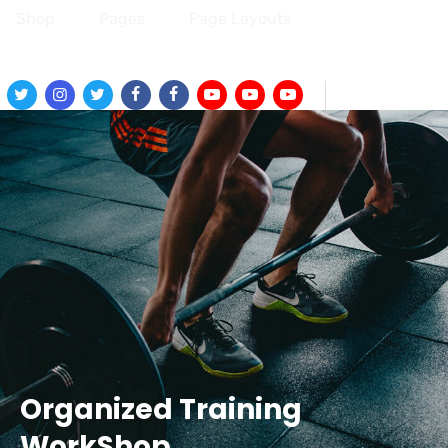
Shop
Pages
Page Layouts
Twitter
Instagram
Twitter
Facebook
Facebook
Youtube
Youtube
Youtube
Organized Training
WorkShop