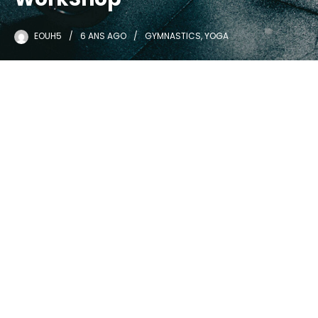
EOUH5
6 ANS
AGO
GYMNASTICS
,
YOGA