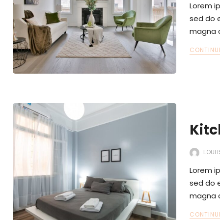
Lorem ip
sed do e
magna a
CONTINU
Kitc
EOUH
Lorem ip
sed do e
magna a
CONTINU