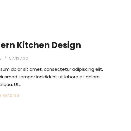
ern Kitchen Design
5
5 ANS
AGO
sum dolor sit amet, consectetur adipiscing elit,
iusmod tempor incididunt ut labore et dolore
liqua. Ut…
E READING