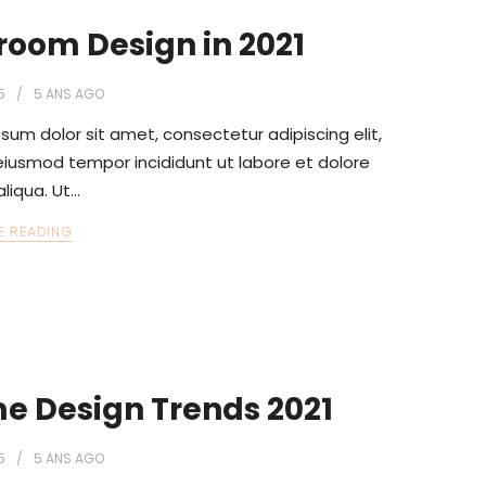
room Design in 2021
5
5 ANS
AGO
sum dolor sit amet, consectetur adipiscing elit,
iusmod tempor incididunt ut labore et dolore
liqua. Ut…
E READING
e Design Trends 2021
5
5 ANS
AGO