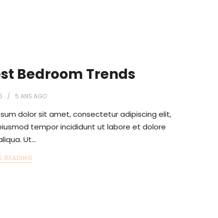
est Bedroom Trends
5
5 ANS
AGO
sum dolor sit amet, consectetur adipiscing elit,
iusmod tempor incididunt ut labore et dolore
liqua. Ut…
E READING