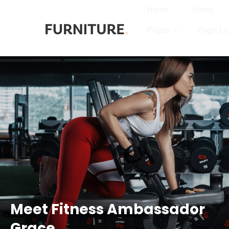
Home
Home
Pages
Page La
Meet Fitness Ambassador
Grace