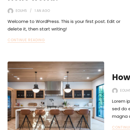
EOUH5
1 AN
AGO
Welcome to WordPress. This is your first post. Edit or
delete it, then start writing!
CONTINUE READING
How
EOUH
Lorem ip
sed do e
magna a
CONTINU