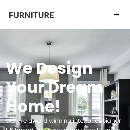
We Design
Your Dream
Home!
We are award winning interior designer