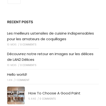
RECENT POSTS
Les meilleurs ustensiles de cuisine indispensables
pour les amateurs de coquillages
10 MOIS
/
0 COMMENTS
Découvrez notre retour en images sur les délices
de LAN2 Délices
10 MOIS
/
0 COMMENTS
Hello world!
1 AN
/
1 COMMENT
How To Choose A Good Paint
5 ANS
/
0 COMMENTS