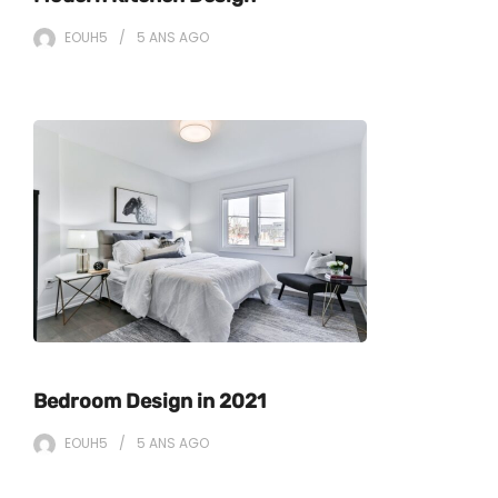
EOUH5
5 ANS
AGO
Bedroom Design in 2021
EOUH5
5 ANS
AGO