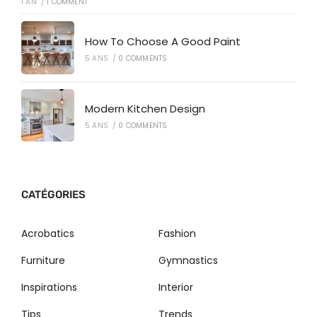
1 AN
/
1 COMMENT
How To Choose A Good Paint
5 ANS
/
0 COMMENTS
Modern Kitchen Design
5 ANS
/
0 COMMENTS
CATÉGORIES
Acrobatics
Fashion
Furniture
Gymnastics
Inspirations
Interior
Tips
Trends